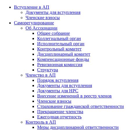
Вступление в АП
Документы для вступления
Членские взносы
Саморегулирование
Об Ассоциации
Общее собрание
Коллегиальный орган
Исполнительный орган
Контрольный комитет
Дисциплинарный комитет
Компенсационные фонды
Ревизионная комиссия
Структура
Членство в АП
Порядок вступления
Документы для вступления
Документы для НРС
Внесение изменений в реестр членов
Членские взносы
Страхование гражданской ответственности
Прекращение членства
Ежегодная отчетность
Контроль в АП
Меры дисциплинарной ответственности