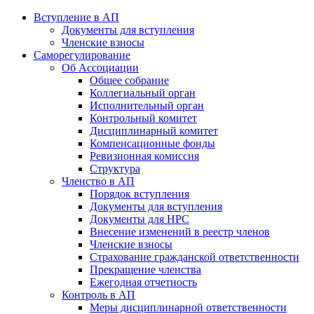
Вступление в АП
Документы для вступления
Членские взносы
Саморегулирование
Об Ассоциации
Общее собрание
Коллегиальный орган
Исполнительный орган
Контрольный комитет
Дисциплинарный комитет
Компенсационные фонды
Ревизионная комиссия
Структура
Членство в АП
Порядок вступления
Документы для вступления
Документы для НРС
Внесение изменений в реестр членов
Членские взносы
Страхование гражданской ответственности
Прекращение членства
Ежегодная отчетность
Контроль в АП
Меры дисциплинарной ответственности