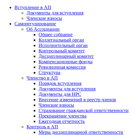
Вступление в АП
Документы для вступления
Членские взносы
Саморегулирование
Об Ассоциации
Общее собрание
Коллегиальный орган
Исполнительный орган
Контрольный комитет
Дисциплинарный комитет
Компенсационные фонды
Ревизионная комиссия
Структура
Членство в АП
Порядок вступления
Документы для вступления
Документы для НРС
Внесение изменений в реестр членов
Членские взносы
Страхование гражданской ответственности
Прекращение членства
Ежегодная отчетность
Контроль в АП
Меры дисциплинарной ответственности