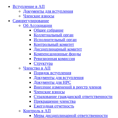
Вступление в АП
Документы для вступления
Членские взносы
Саморегулирование
Об Ассоциации
Общее собрание
Коллегиальный орган
Исполнительный орган
Контрольный комитет
Дисциплинарный комитет
Компенсационные фонды
Ревизионная комиссия
Структура
Членство в АП
Порядок вступления
Документы для вступления
Документы для НРС
Внесение изменений в реестр членов
Членские взносы
Страхование гражданской ответственности
Прекращение членства
Ежегодная отчетность
Контроль в АП
Меры дисциплинарной ответственности