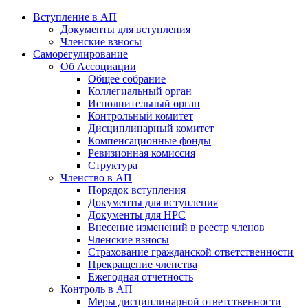
Вступление в АП
Документы для вступления
Членские взносы
Саморегулирование
Об Ассоциации
Общее собрание
Коллегиальный орган
Исполнительный орган
Контрольный комитет
Дисциплинарный комитет
Компенсационные фонды
Ревизионная комиссия
Структура
Членство в АП
Порядок вступления
Документы для вступления
Документы для НРС
Внесение изменений в реестр членов
Членские взносы
Страхование гражданской ответственности
Прекращение членства
Ежегодная отчетность
Контроль в АП
Меры дисциплинарной ответственности