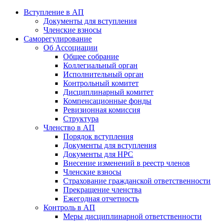
Вступление в АП
Документы для вступления
Членские взносы
Саморегулирование
Об Ассоциации
Общее собрание
Коллегиальный орган
Исполнительный орган
Контрольный комитет
Дисциплинарный комитет
Компенсационные фонды
Ревизионная комиссия
Структура
Членство в АП
Порядок вступления
Документы для вступления
Документы для НРС
Внесение изменений в реестр членов
Членские взносы
Страхование гражданской ответственности
Прекращение членства
Ежегодная отчетность
Контроль в АП
Меры дисциплинарной ответственности