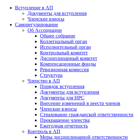
Вступление в АП
Документы для вступления
Членские взносы
Саморегулирование
Об Ассоциации
Общее собрание
Коллегиальный орган
Исполнительный орган
Контрольный комитет
Дисциплинарный комитет
Компенсационные фонды
Ревизионная комиссия
Структура
Членство в АП
Порядок вступления
Документы для вступления
Документы для НРС
Внесение изменений в реестр членов
Членские взносы
Страхование гражданской ответственности
Прекращение членства
Ежегодная отчетность
Контроль в АП
Меры дисциплинарной ответственности